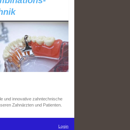
binations-
hnik
le und innovative zahntechnische
nseren Zahnärzten und Patienten.
Login