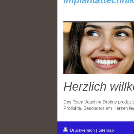
Implantattech
Herzlich wil
Das Team Joachim Drobny produziert
Produkte. Besonders am Herzen liegt
Druckversion
|
Sitemap