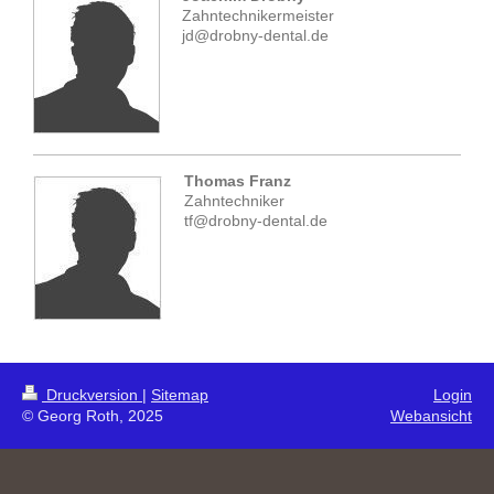
Zahntechnikermeister
jd@drobny-dental.de
Thomas Franz
Zahntechniker
tf@drobny-dental.de
Druckversion
|
Sitemap
Login
© Georg Roth, 2025
Webansicht